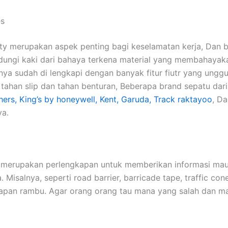
es
ty merupakan aspek penting bagi keselamatan kerja, Dan b
dungi kaki dari bahaya terkena material yang membahayaka
nya sudah di lengkapi dengan banyak fitur fiutr yang unggu
 tahan slip dan tahan benturan, Beberapa brand sepatu dar
hers, King’s by honeywell, Kent, Garuda, Track raktayoo
, D
ya.
n merupakan perlengkapan untuk memberikan informasi ma
a. Misalnya, seperti road barrier, barricade tape, traffic cone
papan rambu. Agar orang orang tau mana yang salah dan m