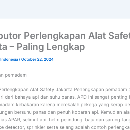
ibutor Perlengkapan Alat Safe
ta – Paling Lengkap
yIndonesia
/
October 22, 2024
pan pemadam
 Perlengkapan Alat Safety Jakarta Perlengkapan pemadam a
iri dari bahaya api dan suhu panas. APD ini sangat penting 
madam kebakaran karena merekalah pekerja yang kerap b
gkungan bersuhu panas dan penuh kobaran api. Kemudian a
alias APAR, selimut api, helm pelindung, baju dan sarung ta
e detector, sprinkler serta selang adalah contoh perlengk