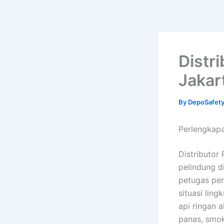
Distr
Jakar
By
DepoSafet
Perlengka
Distributor
pelindung d
petugas pe
situasi lin
api ringan 
panas, smok