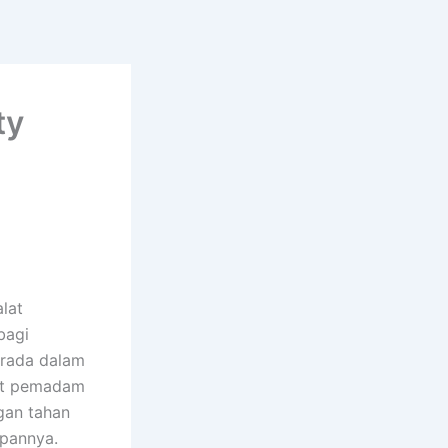
ty
lat
bagi
erada dalam
lat pemadam
ngan tahan
apannya.