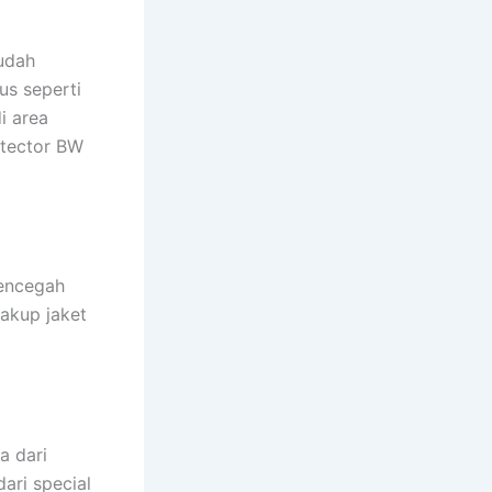
udah
us seperti
i area
etector BW
encegah
cakup jaket
a dari
dari special