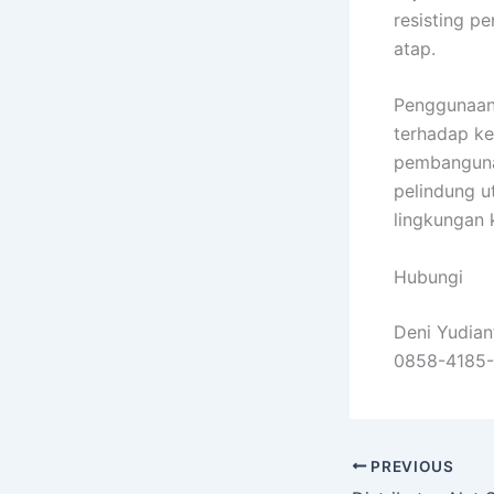
resisting pe
atap.
Penggunaan 
terhadap ke
pembangunan
pelindung u
lingkungan k
Hubungi
Deni Yudian
0858-4185
PREVIOUS