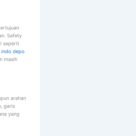
ertujuan
n. Safety
l seperti
i
indo depo
an masih
upun arahan
, garis
ana yang