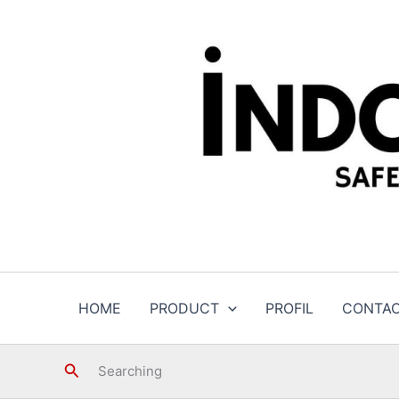
Skip
to
content
HOME
PRODUCT
PROFIL
CONTA
Search
Searching