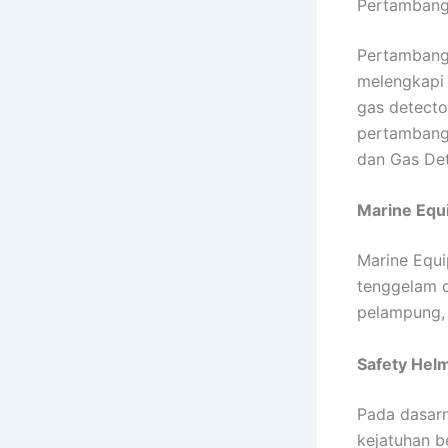
Pertamban
Pertambanga
melengkapi 
gas detecto
pertambanga
dan Gas De
Marine Equ
Marine Equ
tenggelam d
pelampung, 
Safety Hel
Pada dasarn
kejatuhan be