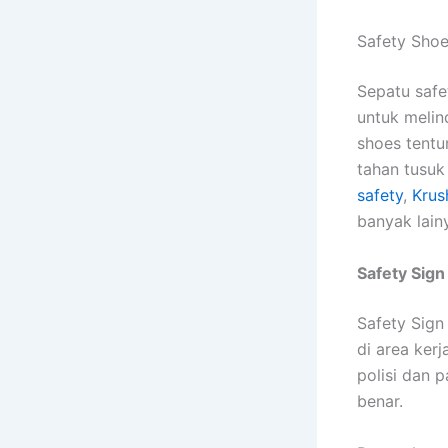
Safety Sho
Sepatu safe
untuk melin
shoes tentu
tahan tusuk
safety
,
Krus
banyak lain
Safety Sign
Safety Sig
di area kerj
polisi dan 
benar.