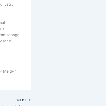
u justru
mal
yek
tan sebagai
esar di
– Meldy :
NEXT