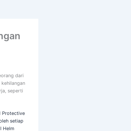
ungan
eorang dari
i kehilangan
a, seperti
l Protective
leh setiap
al Helm