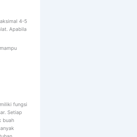
aksimal 4-5
lat. Apabila
g mampu
iliki fungsi
ar. Setiap
k buah
banyak
tuhan.