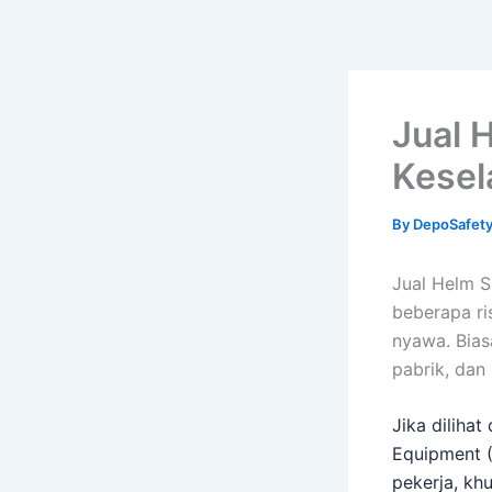
Jual 
Kesel
By
DepoSafet
Jual Helm S
beberapa ri
nyawa. Bias
pabrik, dan
Jika diliha
Equipment 
pekerja, kh