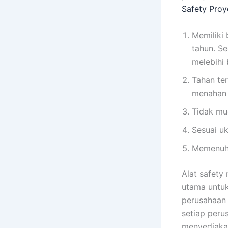
Safety Proy
Memiliki
tahun. Se
melebihi
Tahan te
menahan 
Tidak mud
Sesuai u
Memenuhi
Alat safety
utama untuk
perusahaan 
setiap peru
menyediakan