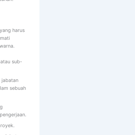
 yang harus
 mati
 warna.
 atau sub-
 jabatan
alam sebuah
ng
pengerjaan.
royek.