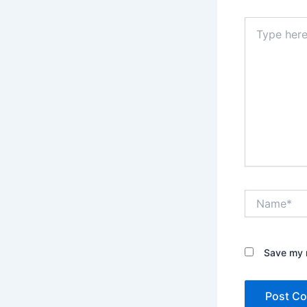
Type
here..
Name*
Save my n