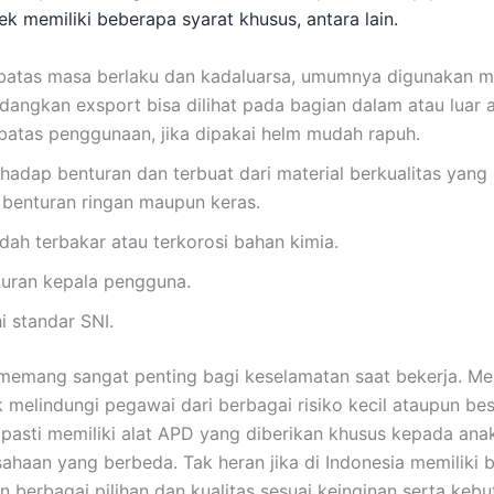
ek memiliki beberapa syarat khusus, antara lain.
 batas masa berlaku dan kadaluarsa, umumnya digunakan m
dangkan exsport bisa dilihat pada bagian dalam atau luar a
 batas penggunaan, jika dipakai helm mudah rapuh.
rhadap benturan dan terbuat dari material berkualitas yan
benturan ringan maupun keras.
ah terbakar atau terkorosi bahan kimia.
kuran kepala pengguna.
 standar SNI.
 memang sangat penting bagi keselamatan saat bekerja. Mem
 melindungi pegawai dari berbagai risiko kecil ataupun bes
pasti memiliki alat APD yang diberikan khusus kepada ana
sahaan yang berbeda. Tak heran jika di Indonesia memiliki 
 berbagai pilihan dan kualitas sesuai keinginan serta kebu