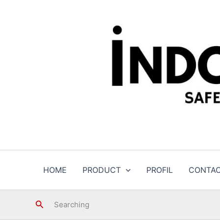
Skip
to
content
HOME
PRODUCT
PROFIL
CONTA
Search
Searching