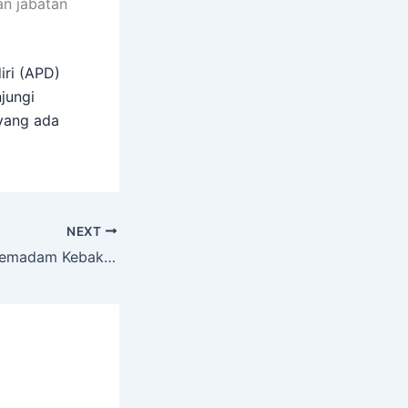
n jabatan
iri (APD)
jungi
yang ada
NEXT
Distributor Baju Pemadam Kebakaran – Perlengkapan Keselamatan Pemadam Api