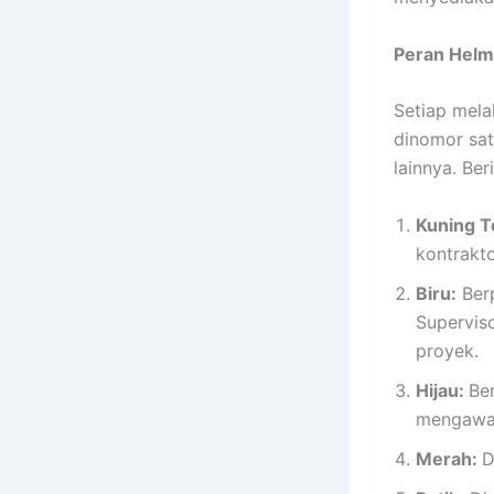
Peran Helm
Setiap mela
dinomor sat
lainnya. Be
Kuning T
kontrakto
Biru:
Berp
Supervis
proyek.
Hijau:
Be
mengawas
Merah:
D