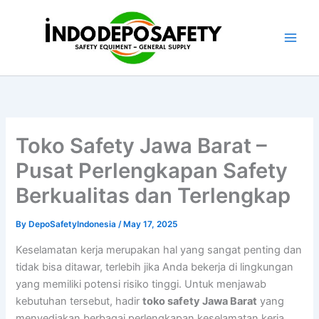
Skip
to
content
Toko Safety Jawa Barat –
Pusat Perlengkapan Safety
Berkualitas dan Terlengkap
By
DepoSafetyIndonesia
/
May 17, 2025
Keselamatan kerja merupakan hal yang sangat penting dan
tidak bisa ditawar, terlebih jika Anda bekerja di lingkungan
yang memiliki potensi risiko tinggi. Untuk menjawab
kebutuhan tersebut, hadir
toko safety Jawa Barat
yang
menyediakan berbagai perlengkapan keselamatan kerja