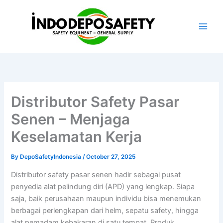
Skip
to
content
Distributor Safety Pasar
Senen – Menjaga
Keselamatan Kerja
By
DepoSafetyIndonesia
/
October 27, 2025
Distributor safety pasar senen hadir sebagai pusat
penyedia alat pelindung diri (APD) yang lengkap. Siapa
saja, baik perusahaan maupun individu bisa menemukan
berbagai perlengkapan dari helm, sepatu safety, hingga
alat pemadam kebakaran di satu tempat. Produk