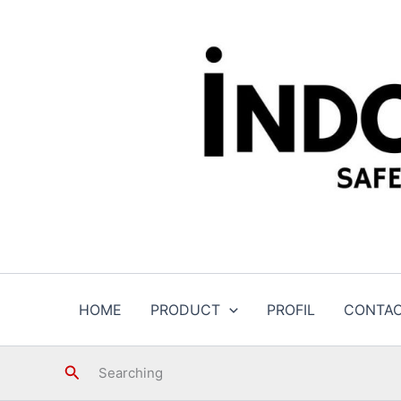
Skip
to
content
HOME
PRODUCT
PROFIL
CONTA
Search
Searching