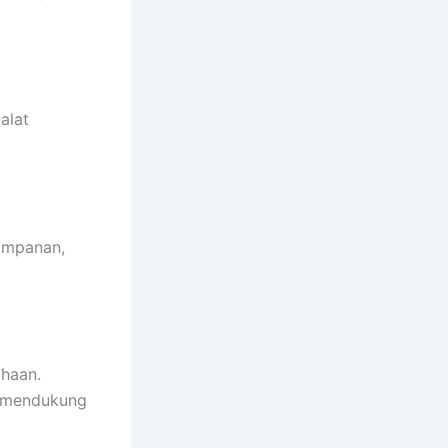
alat
yimpanan,
ahaan.
a mendukung