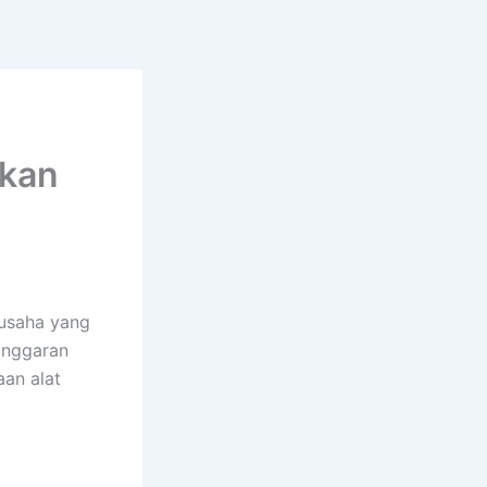
akan
 usaha yang
anggaran
an alat