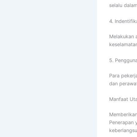
selalu dala
4. Indentifi
Melakukan a
keselamatan
5. Pengguna
Para pekerj
dan perawat
Manfaat Ut
Memberikan 
Penerapan y
keberlangsu