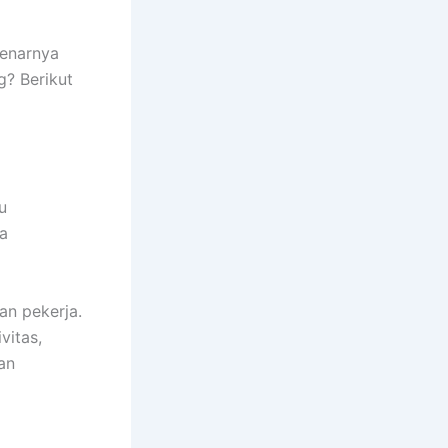
benarnya
g? Berikut
u
ya
an pekerja.
vitas,
an