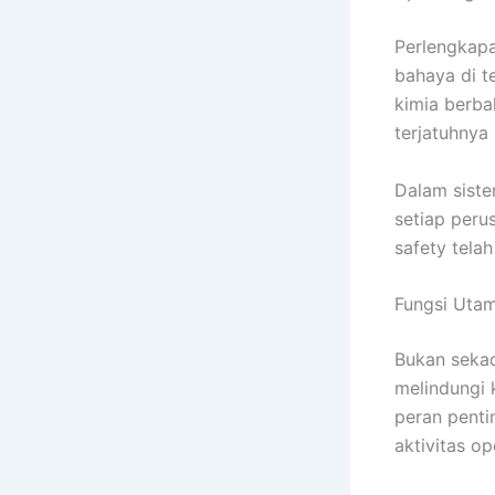
Perlengkapa
bahaya di t
kimia berba
terjatuhnya
Dalam siste
setiap peru
safety telah
Fungsi Uta
Bukan sekad
melindungi 
peran penti
aktivitas op