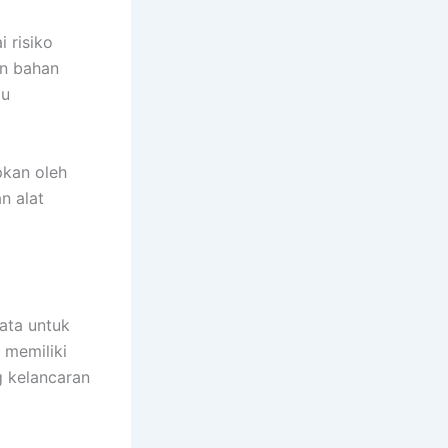
 risiko
an bahan
au
pkan oleh
n alat
ata untuk
 memiliki
g kelancaran