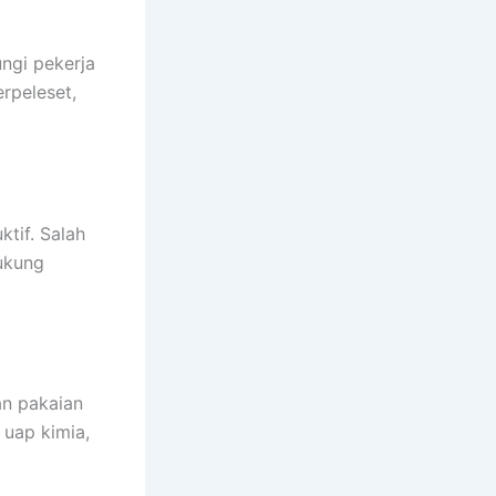
ngi pekerja
erpeleset,
tif. Salah
ukung
an pakaian
 uap kimia,