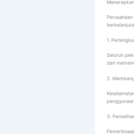
Menerapkan 
Perusahaan 
berkelanjut
1. Perleng
Seluruh pek
dan memenuh
2. Membang
Keselamatan
penggunaan 
3. Pemeliha
Pemeriksaan