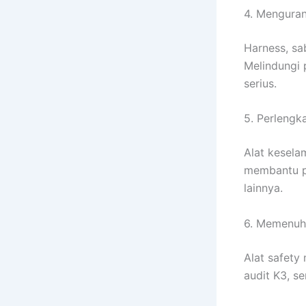
4. Menguran
Harness, sa
Melindungi p
serius.
5. Perlengk
Alat kesela
membantu pe
lainnya.
6. Memenuhi
Alat safety
audit K3, s