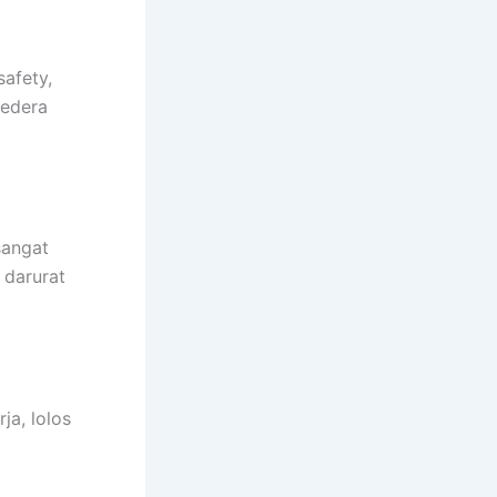
safety,
cedera
sangat
 darurat
a, lolos