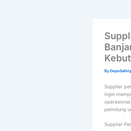
Suppl
Banja
Kebut
By
DepoSafet
Supplier pe
ingin memp
operasiona
pelindung u
Supplier Pe