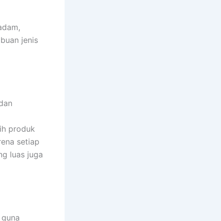
madam,
buan jenis
 dan
ih produk
rena setiap
ng luas juga
n guna