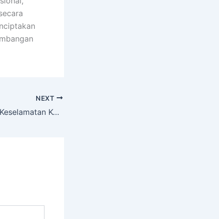
sional,
secara
enciptakan
kembangan
NEXT
Solusi Kebutuhan Keselamatan Kerja dengan Toko Alat Safety Lebak Terpercaya