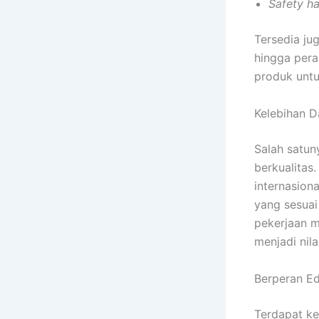
Safety
h
Tersedia ju
hingga pera
produk untu
Kelebihan D
Salah satun
berkualitas
internasion
yang sesuai
pekerjaan me
menjadi nil
Berperan Ed
Terdapat ke