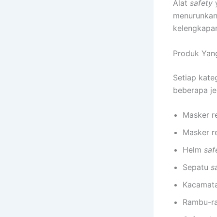
Alat
safety
menurunkan
kelengkapan
Produk Yan
Setiap kate
beberapa j
Masker r
Masker r
Helm
saf
Sepatu
s
Kacamat
Rambu-ra