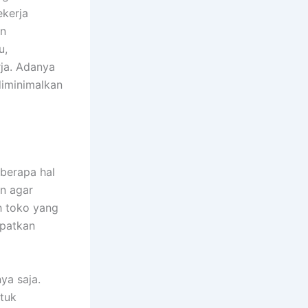
ekerja
an
u,
ja. Adanya
diminimalkan
eberapa hal
n agar
h toko yang
apatkan
ya saja.
tuk