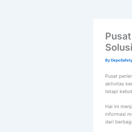
Pusat
Solus
By
DepoSafet
Pusat perle
aktivitas k
tetapi kebu
Hal ini men
informasi m
dari berbaga