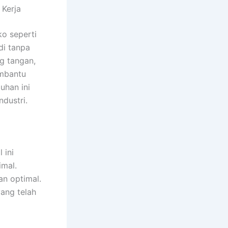
 Kerja
ko seperti
di tanpa
ng tangan,
embantu
uhan ini
dustri.
 ini
mal.
an optimal.
ang telah