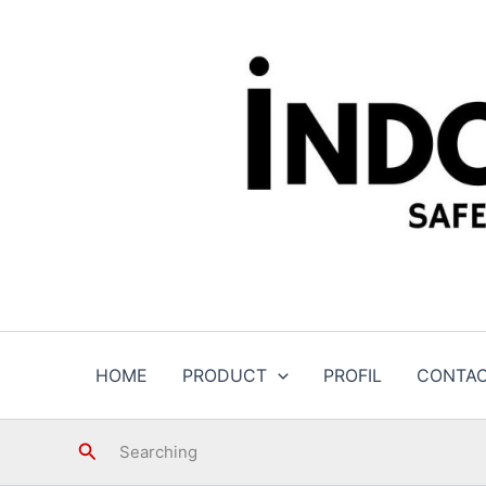
Skip
to
content
HOME
PRODUCT
PROFIL
CONTA
Search
Searching