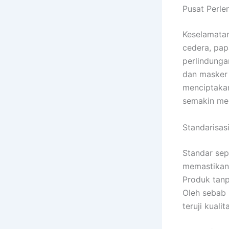
Pusat Perle
Keselamatan 
cedera, pap
perlindunga
dan masker 
menciptakan
semakin men
Standarisas
Standar sep
memastikan
Produk tanp
Oleh sebab 
teruji kualit