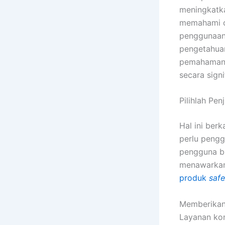
meningkatka
memahami 
penggunaan 
pengetahuan
pemahaman y
secara signi
Pilihlah Pe
Hal ini ber
perlu pengg
pengguna bi
menawarkan
produk
safe
Memberikan 
Layanan kon