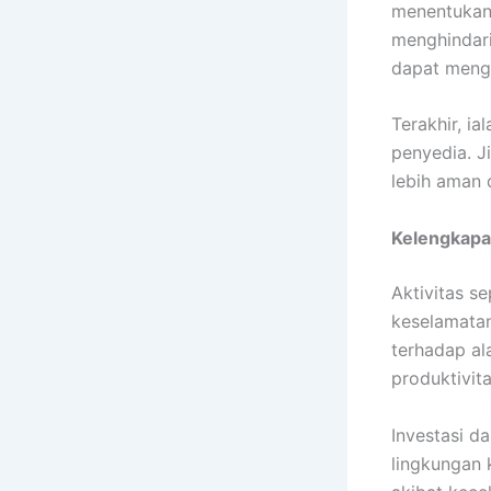
menentukan 
menghindari
dapat mengu
Terakhir, i
penyedia. J
lebih aman d
Kelengkapa
Aktivitas s
keselamatan
terhadap al
produktivit
Investasi d
lingkungan 