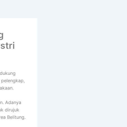
g
stri
ndukung
 pelengkap,
lakaan.
rn. Adanya
k dirujuk
ea Belitung.