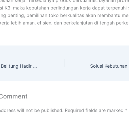
lakaan kerja. Tersedianya produk berkualitas, layanan profe
si K3, maka kebutuhan perlindungan kerja dapat terpenuhi 
ling penting, pemilihan toko berkualitas akan membantu m
kerja lebih aman, efisien, dan berkelanjutan di tengah per
Toko Alat Safety Belitung Hadir Menjadi Solusi Kebutuhan Keselamatan Kerja
 Comment
address will not be published.
Required fields are marked
*