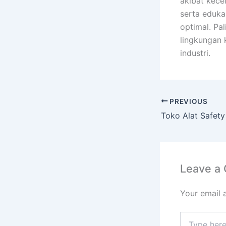
akibat kece
serta eduka
optimal. Pa
lingkungan 
industri.
PREVIOUS
Leave a
Your email 
Type