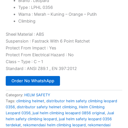
Brand : Leopard
Type : LPHL 0356
Warna : Merah – Kuning – Orange – Putih
Climbing
Sheel Material : ABS
Suspension : Fastrack With 6 Point Ratchet
Protect From Impact : Yes
Protect From Electrical Hazard : No
Class – Type : C – 1
Standard : ANSI Z89.1 , EN 397:2012
Order No WhatshApp
Category:
HELM SAFETY
Tags:
climbing helmet
,
distributor helm safety climbing leopard
0356
,
distributor safety helmet climbing
,
Helm Climbing
Leopard 0356
,
jual helm climbing leoapard 0856 original
,
Jual
helm safety climbing leopard
,
jual helm safety leopard 0356
terdekat
,
rekomendasi helm climbing leopard
,
rekomendasi