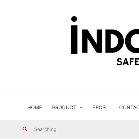
Skip
to
content
HOME
PRODUCT
PROFIL
CONTA
Search
Searching