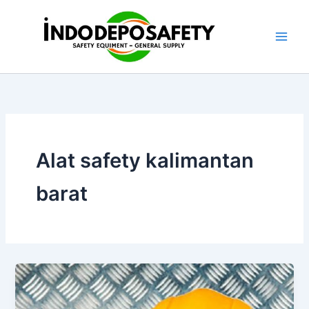
Skip
to
content
Alat safety kalimantan
barat