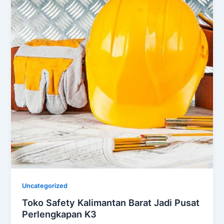
Uncategorized
Toko Safety Kalimantan Barat Jadi Pusat
Perlengkapan K3