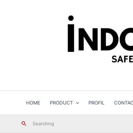
Skip
to
content
HOME
PRODUCT
PROFIL
CONTA
Search
Searching