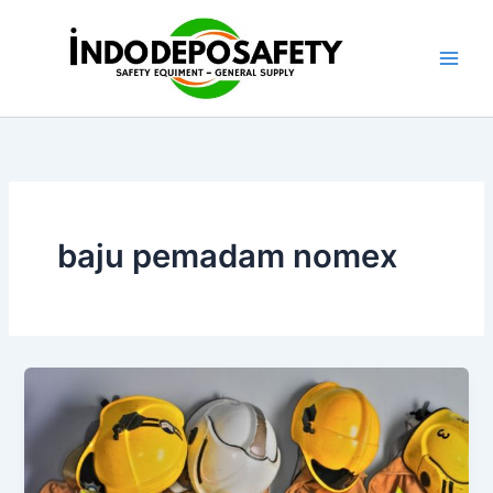
Skip
to
content
baju pemadam nomex