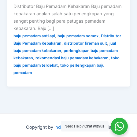
Distributor Baju Pemadam Kebakaran Baju pemadam
kebakaran adalah salah satu perlengkapan yang
sangat penting bagi para petugas pemadam
kebakaran. Baju […]
,
,
baju pemadam anti api
baju pemadam nomex
Distributor
,
,
Baju Pemadam Kebakaran
distributor fireman suit
jual
,
baju pemadam kebakaran
perlengkapan baju pemadam
,
,
kebakaran
rekomendasi baju pemadam kebakaran
toko
,
baju pemadam terdekat
toko perlengkapan baju
pemadam
Need Help?
Chat with us
Copyright by
indo depo safety
Indonesia