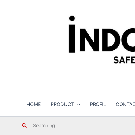
Skip
to
content
HOME
PRODUCT
PROFIL
CONTA
Search
Searching