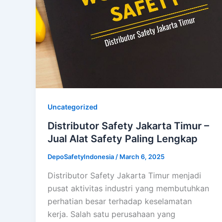
Uncategorized
Distributor Safety Jakarta Timur –
Jual Alat Safety Paling Lengkap
DepoSafetyIndonesia
/
March 6, 2025
Distributor Safety Jakarta Timur menjadi
pusat aktivitas industri yang membutuhkan
perhatian besar terhadap keselamatan
kerja. Salah satu perusahaan yang