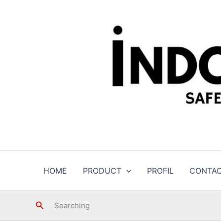
Skip
to
content
HOME
PRODUCT
PROFIL
CONTA
Search
Searching