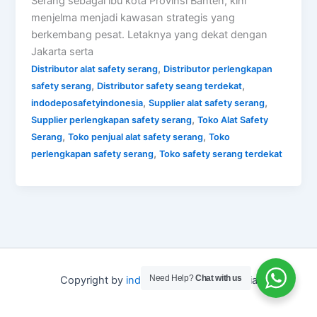
Serang sebagai ibu kota Provinsi Banten, kini
menjelma menjadi kawasan strategis yang
berkembang pesat. Letaknya yang dekat dengan
Jakarta serta
,
Distributor alat safety serang
Distributor perlengkapan
,
,
safety serang
Distributor safety seang terdekat
,
,
indodeposafetyindonesia
Supplier alat safety serang
,
Supplier perlengkapan safety serang
Toko Alat Safety
,
,
Serang
Toko penjual alat safety serang
Toko
,
perlengkapan safety serang
Toko safety serang terdekat
Need Help?
Chat with us
Copyright by
indo depo safety
Indonesia