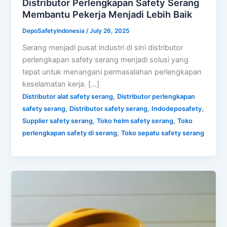
Distributor Perlengkapan Safety Serang
Membantu Pekerja Menjadi Lebih Baik
DepoSafetyIndonesia
/
July 26, 2025
Serang menjadi pusat industri di sini distributor
perlengkapan safety serang menjadi solusi yang
tepat untuk menangani permasalahan perlengkapan
keselamatan kerja. […]
,
Distributor alat safety serang
Distributor perlengkapan
,
,
,
safety serang
Distributor safety serang
Indodeposafety
,
,
Supplier safety serang
Toko helm safety serang
Toko
,
perlengkapan safety di serang
Toko sepatu safety serang