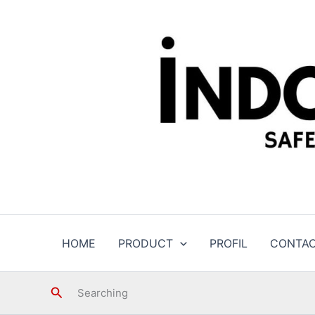
Skip
to
content
HOME
PRODUCT
PROFIL
CONTA
Search
Searching