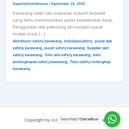
DepoSafetyIndonesia
/
September 24, 2025
Karawang salah satu kawasan industri terpadat
yang tentu membutuhkan peran keselamatan kerja,
Penggunaan alat pelindung diri menjadi syarat
mutlak untuk […]
,
,
distributor safety karawang
Indodeposafety
pusat alat
,
,
safety karawang
pusat safety karawang
Supplier alat
,
,
safety karawang
Toko alat safety karawang
toko
,
perlengkapan safety kawarang
Toko safety terlengkap
karawang
Need Help?
Chat with us
Copyright by
indo depo safety
Indonesia