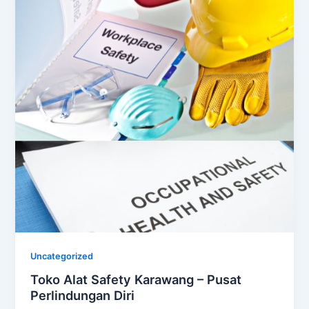
Uncategorized
Toko Alat Safety Karawang – Pusat
Perlindungan Diri