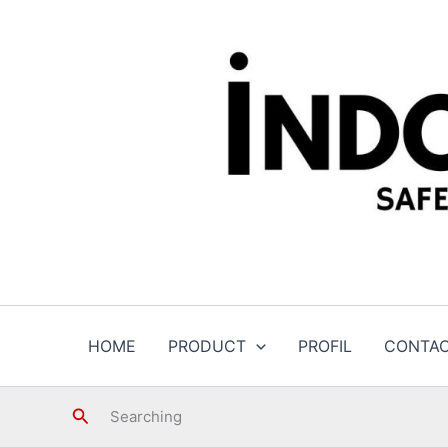
Skip
to
content
HOME
PRODUCT
PROFIL
CONTA
Search
Searching