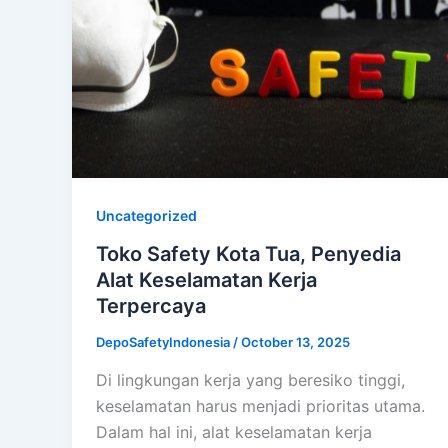
Uncategorized
Toko Safety Kota Tua, Penyedia
Alat Keselamatan Kerja
Terpercaya
DepoSafetyIndonesia
/
October 13, 2025
Di lingkungan kerja yang beresiko tinggi,
keselamatan harus menjadi prioritas utama.
Dalam hal ini, alat keselamatan kerja