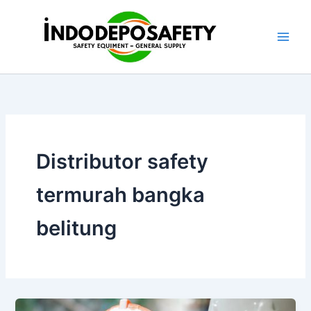
Skip
to
content
Distributor safety
termurah bangka
belitung