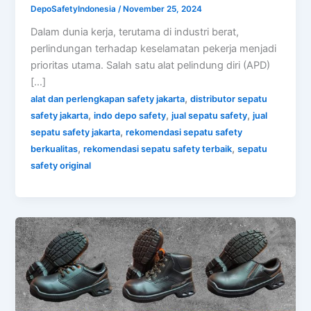
DepoSafetyIndonesia
/
November 25, 2024
Dalam dunia kerja, terutama di industri berat,
perlindungan terhadap keselamatan pekerja menjadi
prioritas utama. Salah satu alat pelindung diri (APD)
[…]
,
alat dan perlengkapan safety jakarta
distributor sepatu
,
,
,
safety jakarta
indo depo safety
jual sepatu safety
jual
,
sepatu safety jakarta
rekomendasi sepatu safety
,
,
berkualitas
rekomendasi sepatu safety terbaik
sepatu
safety original