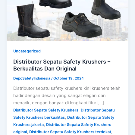
Uncategorized
Distributor Sepatu Safety Krushers –
Berkualitas Dan Original
DepoSafetyIndonesia
/
October 19, 2024
Distributor sepatu safety krushers kini krushers telah
hadir dengan desain yang sangat elegan dan
menarik, dengan banyak di lengkapi fitur […]
,
Distributor Sepatu Safety Krushers
Distributor Sepatu
,
Safety Krushers berkualitas
Distributor Sepatu Safety
,
Krushers jakarta
Distributor Sepatu Safety Krushers
,
,
original
Distributor Sepatu Safety Krushers terdekat