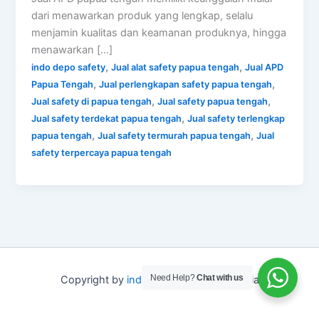
dari menawarkan produk yang lengkap, selalu
menjamin kualitas dan keamanan produknya, hingga
menawarkan […]
,
,
indo depo safety
Jual alat safety papua tengah
Jual APD
,
,
Papua Tengah
Jual perlengkapan safety papua tengah
,
,
Jual safety di papua tengah
Jual safety papua tengah
,
Jual safety terdekat papua tengah
Jual safety terlengkap
,
,
papua tengah
Jual safety termurah papua tengah
Jual
safety terpercaya papua tengah
Need Help?
Chat with us
Copyright by
indo depo safety
Indonesia