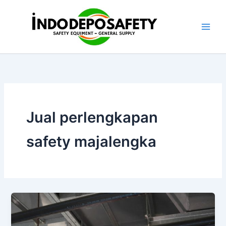
Skip
to
content
Jual perlengkapan
safety majalengka