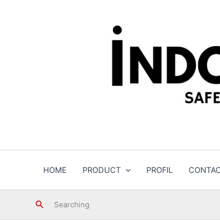
Skip
to
content
HOME
PRODUCT
PROFIL
CONTA
Search
Searching