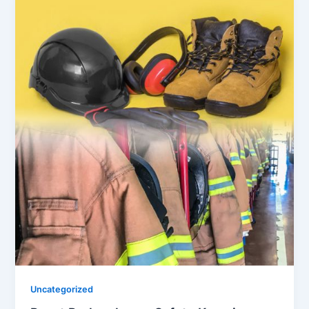
Uncategorized