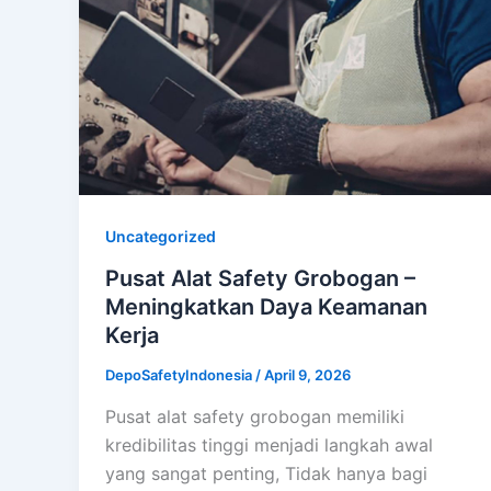
Uncategorized
Pusat Alat Safety Grobogan –
Meningkatkan Daya Keamanan
Kerja
DepoSafetyIndonesia
/
April 9, 2026
Pusat alat safety grobogan memiliki
kredibilitas tinggi menjadi langkah awal
yang sangat penting, Tidak hanya bagi