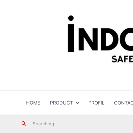
Skip
to
content
HOME
PRODUCT
PROFIL
CONTA
Search
Searching