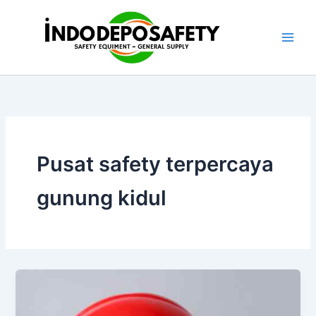
Skip
to
content
Pusat safety terpercaya
gunung kidul