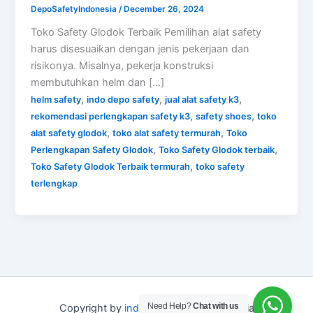
DepoSafetyIndonesia
/
December 26, 2024
Toko Safety Glodok Terbaik Pemilihan alat safety
harus disesuaikan dengan jenis pekerjaan dan
risikonya. Misalnya, pekerja konstruksi
membutuhkan helm dan […]
,
,
,
helm safety
indo depo safety
jual alat safety k3
,
,
rekomendasi perlengkapan safety k3
safety shoes
toko
,
,
alat safety glodok
toko alat safety termurah
Toko
,
,
Perlengkapan Safety Glodok
Toko Safety Glodok terbaik
,
Toko Safety Glodok Terbaik termurah
toko safety
terlengkap
Need Help?
Chat with us
Copyright by
indo depo safety
Indonesia