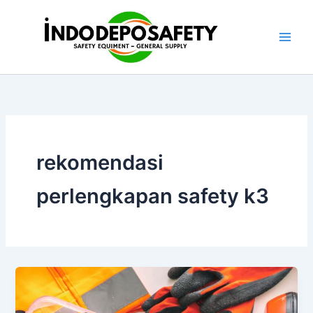
Skip
to
content
rekomendasi
perlengkapan safety k3