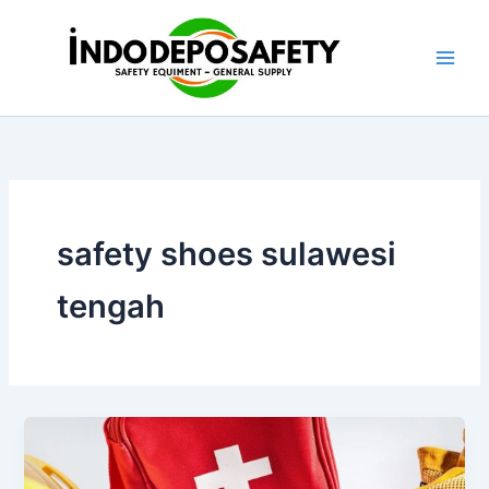
Skip
to
content
safety shoes sulawesi
tengah