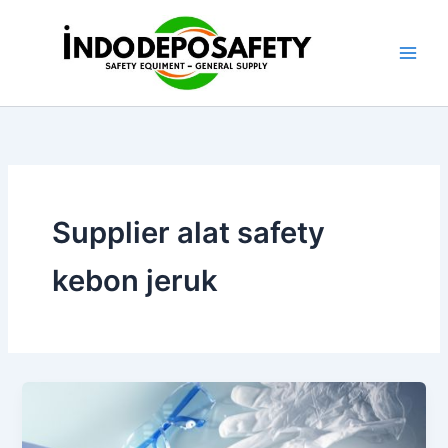
Skip
to
content
Supplier alat safety
kebon jeruk