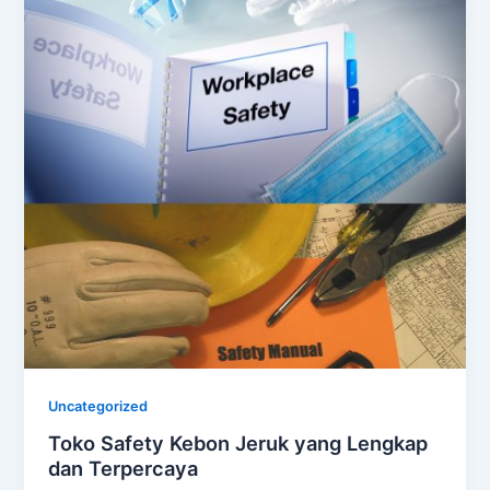
Uncategorized
Toko Safety Kebon Jeruk yang Lengkap
dan Terpercaya