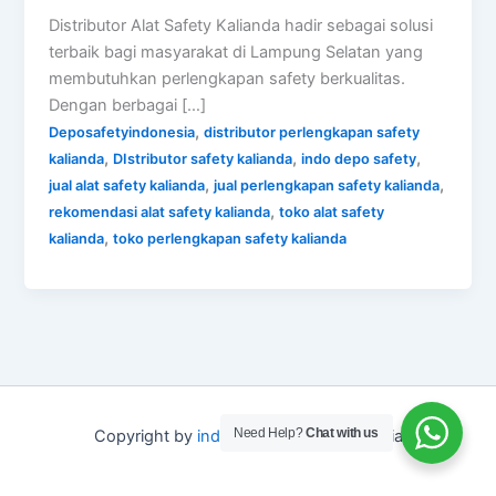
Distributor Alat Safety Kalianda hadir sebagai solusi
terbaik bagi masyarakat di Lampung Selatan yang
membutuhkan perlengkapan safety berkualitas.
Dengan berbagai […]
,
Deposafetyindonesia
distributor perlengkapan safety
,
,
,
kalianda
DIstributor safety kalianda
indo depo safety
,
,
jual alat safety kalianda
jual perlengkapan safety kalianda
,
rekomendasi alat safety kalianda
toko alat safety
,
kalianda
toko perlengkapan safety kalianda
Need Help?
Chat with us
Copyright by
indo depo safety
Indonesia