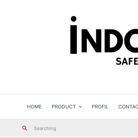
Skip
to
content
HOME
PRODUCT
PROFIL
CONTA
Search
Searching