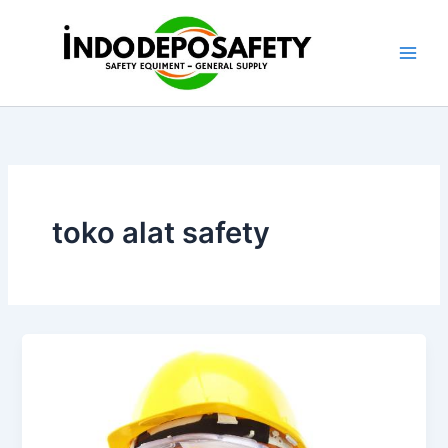
Skip
to
content
toko alat safety