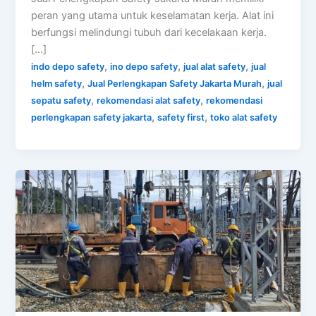
peran yang utama untuk keselamatan kerja. Alat ini
berfungsi melindungi tubuh dari kecelakaan kerja.
[…]
,
,
,
indo depo safety
ino depo safety
jual alat safety
jual
,
,
helm safety
Jual Perlengkapan Safety Jakarta Murah
jual
,
,
sepatu safety
rekomendasi alat safety
rekomendasi
,
,
perlengkapan safety jakarta
safety first
toko alat safety