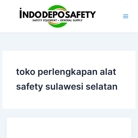
Skip
to
content
toko perlengkapan alat
safety sulawesi selatan