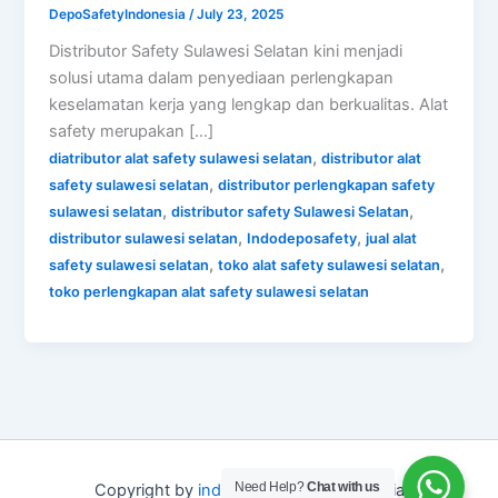
DepoSafetyIndonesia
/
July 23, 2025
Distributor Safety Sulawesi Selatan kini menjadi
solusi utama dalam penyediaan perlengkapan
keselamatan kerja yang lengkap dan berkualitas. Alat
safety merupakan […]
,
diatributor alat safety sulawesi selatan
distributor alat
,
safety sulawesi selatan
distributor perlengkapan safety
,
,
sulawesi selatan
distributor safety Sulawesi Selatan
,
,
distributor sulawesi selatan
Indodeposafety
jual alat
,
,
safety sulawesi selatan
toko alat safety sulawesi selatan
toko perlengkapan alat safety sulawesi selatan
Need Help?
Chat with us
Copyright by
indo depo safety
Indonesia