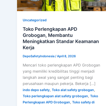
Uncategorized
Toko Perlengkapan APD
Grobogan, Membantu
Meningkatkan Standar Keamanan
Kerja
DepoSafetyIndonesia
/
April 8, 2026
Mencari toko perlengkapan APD Grobogan
yang memiliki kredibilitas tinggi menjadi
langkah awal yang sangat penting bagi
perusahaan maupun pekerja. Bekerja […]
,
,
indo depo safety
Toko alat safety grobogan
,
Toko perlengkapan alat safety grobogan
Toko
,
Perlengkapan APD Grobogan
Toko safety di