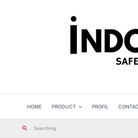
Skip
to
content
HOME
PRODUCT
PROFIL
CONTA
Search
Searching