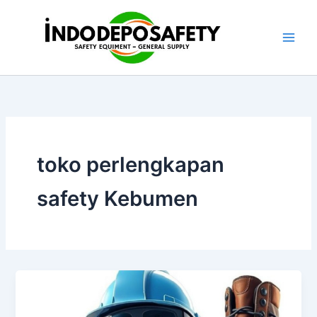
Skip
to
content
toko perlengkapan
safety Kebumen