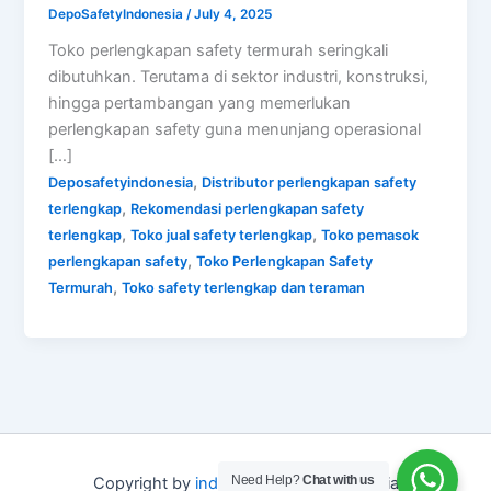
DepoSafetyIndonesia
/
July 4, 2025
Toko perlengkapan safety termurah seringkali
dibutuhkan. Terutama di sektor industri, konstruksi,
hingga pertambangan yang memerlukan
perlengkapan safety guna menunjang operasional
[…]
,
Deposafetyindonesia
Distributor perlengkapan safety
,
terlengkap
Rekomendasi perlengkapan safety
,
,
terlengkap
Toko jual safety terlengkap
Toko pemasok
,
perlengkapan safety
Toko Perlengkapan Safety
,
Termurah
Toko safety terlengkap dan teraman
Need Help?
Chat with us
Copyright by
indo depo safety
Indonesia