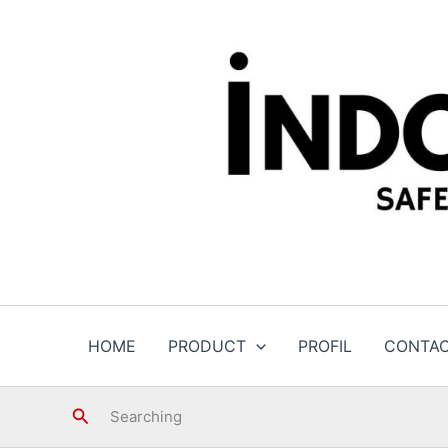
Skip
to
content
HOME
PRODUCT
PROFIL
CONTA
Search
Searching