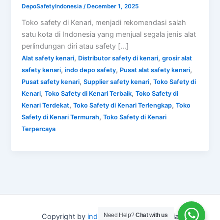
DepoSafetyIndonesia
/
December 1, 2025
Toko safety di Kenari, menjadi rekomendasi salah
satu kota di Indonesia yang menjual segala jenis alat
perlindungan diri atau safety […]
,
,
Alat safety kenari
Distributor safety di kenari
grosir alat
,
,
,
safety kenari
indo depo safety
Pusat alat safety kenari
,
,
Pusat safety kenari
Supplier safety kenari
Toko Safety di
,
,
Kenari
Toko Safety di Kenari Terbaik
Toko Safety di
,
,
Kenari Terdekat
Toko Safety di Kenari Terlengkap
Toko
,
Safety di Kenari Termurah
Toko Safety di Kenari
Terpercaya
Need Help?
Chat with us
Copyright by
indo depo safety
Indonesia