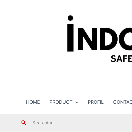
Skip
to
content
HOME
PRODUCT
PROFIL
CONTA
Search
Searching