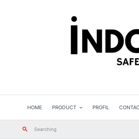
Skip
to
content
HOME
PRODUCT
PROFIL
CONTA
Search
Searching