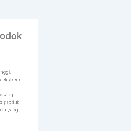
lodok
nggi.
a ekstrem.
ancang
p produk
ktu yang