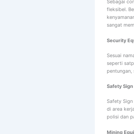
Sebagai con
fleksibel. 
kenyamanan
sangat mem
Security E
Sesuai nama
seperti sat
pentungan, 
Safety Sign
Safety Sig
di area kerj
polisi dan 
Mining Equ