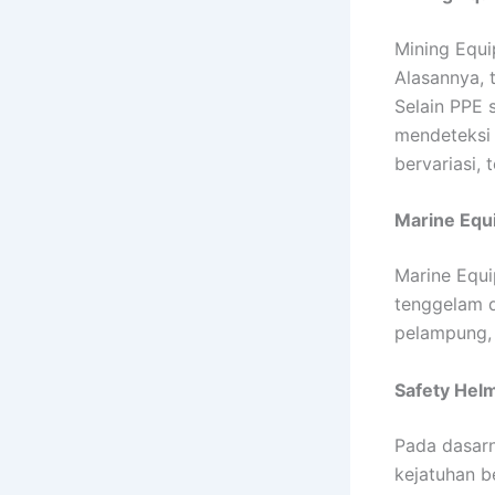
Mining Equi
Alasannya, t
Selain PPE 
mendeteksi 
bervariasi,
Marine Equ
Marine Equ
tenggelam d
pelampung, 
Safety Hel
Pada dasarn
kejatuhan be