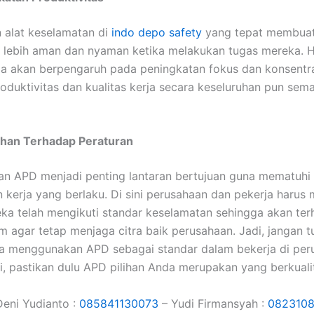
alat keselamatan di
indo depo safety
yang tepat membuat
 lebih aman dan nyaman ketika melakukan tugas mereka. Ha
ga akan berpengaruh pada peningkatan fokus dan konsentr
oduktivitas dan kualitas kerja secara keseluruhan pun sem
han Terhadap Peraturan
 APD menjadi penting lantaran bertujuan guna mematuhi 
 kerja yang berlaku. Di sini perusahaan dan pekerja harus
a telah mengikuti standar keselamatan sehingga akan terh
m agar tetap menjaga citra baik perusahaan. Jadi, jangan t
ra menggunakan APD sebagai standar dalam bekerja di per
i, pastikan dulu APD pilihan Anda merupakan yang berkuali
eni Yudianto :
085841130073
– Yudi Firmansyah :
082310