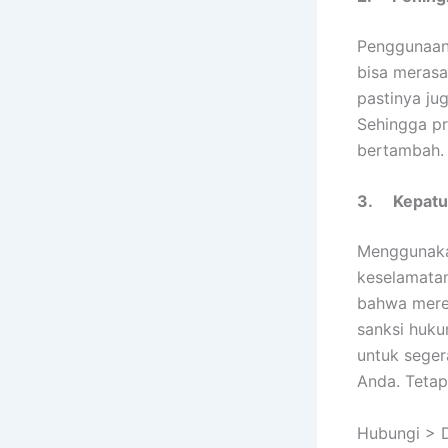
Penggunaan 
bisa merasa
pastinya ju
Sehingga pr
bertambah.
3.
Kepatu
Menggunakan
keselamatan
bahwa merek
sanksi huku
untuk sege
Anda. Tetap
Hubungi > D