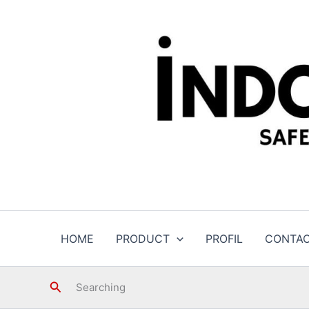
Skip
to
content
HOME
PRODUCT
PROFIL
CONTA
Search
Searching