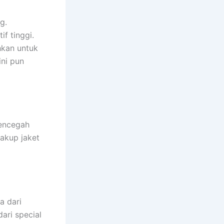
g.
if tinggi.
hkan untuk
ini pun
mencegah
cakup jaket
a dari
dari special