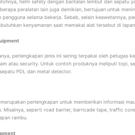
tohnya, helm safety dengan bantalan lembut dan sepatu y
Beberapa peralatan lain juga demikian, bertujuan untuk meni
 pengguna selama bekerja. Sebab, selain keawetannya, pe
butuhkan kenyamanan saat memakai alat tersebut di lapan
quipment
nya, perlengkapan jenis ini sering terpakai oleh petugas 
pam atau security. Untuk contoh produknya meliputi topi, s
sepatu PDL dan metal detector.
n merupakan perlengkapan untuk memberikan informasi ma
a. Misalnya, seperti road barrier, barricade tape, traffic cone
papan rambu.
ipment