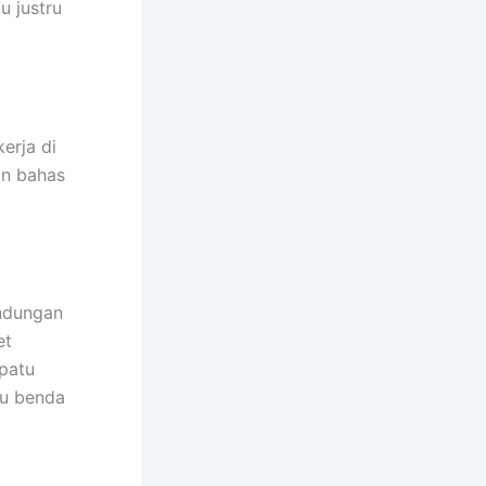
u justru
erja di
an bahas
indungan
et
epatu
au benda