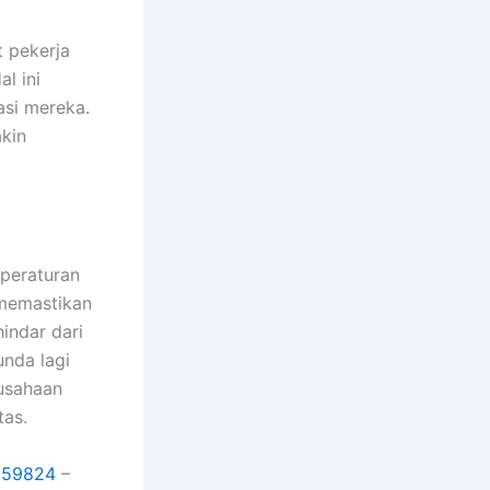
 pekerja
l ini
asi mereka.
akin
peraturan
 memastikan
indar dari
unda lagi
usahaan
tas.
859824
–