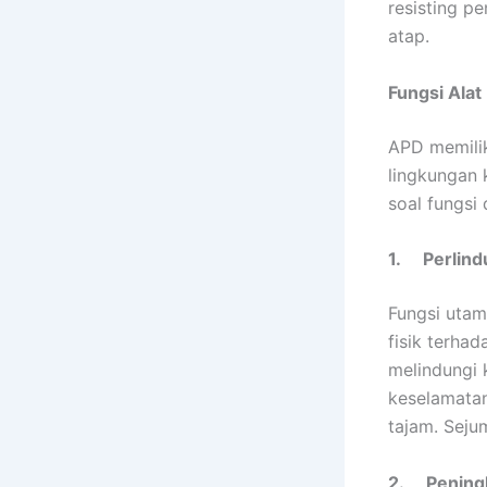
resisting pe
atap.
Fungsi Alat
APD memilik
lingkungan k
soal fungsi 
1.
Perlind
Fungsi utam
fisik terhad
melindungi 
keselamatan
tajam. Seju
2.
Pening