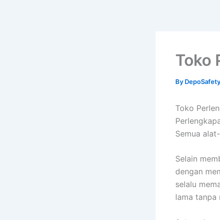
Toko 
By
DepoSafet
Toko Perle
Perlengkapa
Semua alat-
Selain memb
dengan mem
selalu mema
lama tanpa 