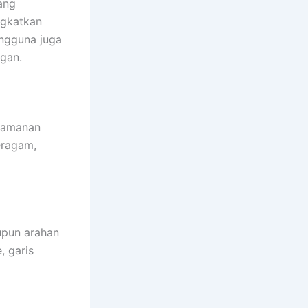
ang
ngkatkan
ngguna juga
gan.
keamanan
eragam,
upun arahan
, garis