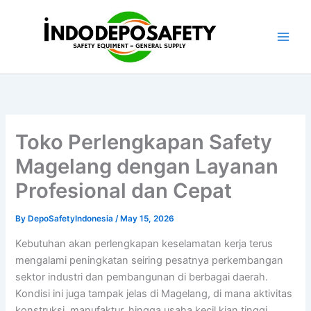
Skip
to
content
Toko Perlengkapan Safety
Magelang dengan Layanan
Profesional dan Cepat
By
DepoSafetyIndonesia
/
May 15, 2026
Kebutuhan akan perlengkapan keselamatan kerja terus
mengalami peningkatan seiring pesatnya perkembangan
sektor industri dan pembangunan di berbagai daerah.
Kondisi ini juga tampak jelas di Magelang, di mana aktivitas
konstruksi, manufaktur, hingga usaha kecil kian tinggi.