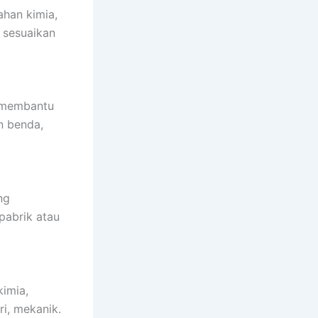
ahan kimia,
a sesuaikan
g membantu
n benda,
ng
pabrik atau
kimia,
ri, mekanik.