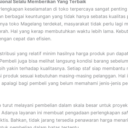
sional Selalu Memberikan Yang Terbaik
lengkapan keselamatan di toko terpercaya sangat penting
 berbagai keuntungan yang tidak hanya sebatas kualitas 
ya toko Magelang terdekat, masyarakat tidak perlu lagi
aerah. Hal yang kerap membutuhkan waktu lebih lama. Kebu
engan cepat dan efisien.
istribusi yang relatif minim hasilnya harga produk pun dapat
 Pembeli juga bisa melihat langsung kondisi barang sebelu
bih yakin terhadap kualitasnya. Setiap staf siap membant
 produk sesuai kebutuhan masing-masing pelanggan. Hal 
 apalagi bagi pembeli yang belum memahami jenis-jenis p
 turut melayani pembelian dalam skala besar untuk proyek
. Adanya layanan ini membuat pengadaan perlengkapan
sa
ktis. Bahkan, tidak jarang tersedia penawaran harga menar
tuk pembelian dalam batas tertentu.