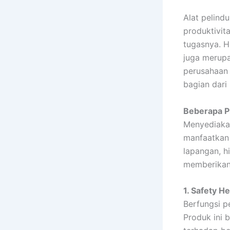
Alat pelind
produktivit
tugasnya. H
juga merupa
perusahaan 
bagian dari
Beberapa P
Menyediakan
manfaatkan 
lapangan, h
memberikan 
1. Safety H
Berfungsi p
Produk ini 