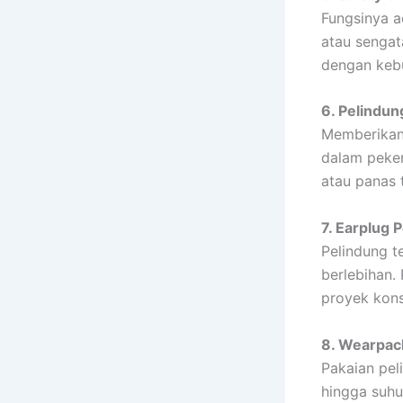
Fungsinya a
atau sengat
dengan kebu
6. Pelindu
Memberikan 
dalam peker
atau panas t
7. Earplug 
Pelindung t
berlebihan.
proyek kons
8. Wearpac
Pakaian pel
hingga suhu