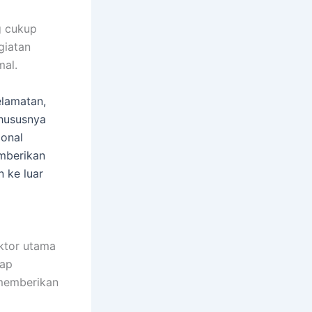
g cukup
giatan
mal.
elamatan,
Khususnya
onal
mberikan
 ke luar
ktor utama
rap
 memberikan