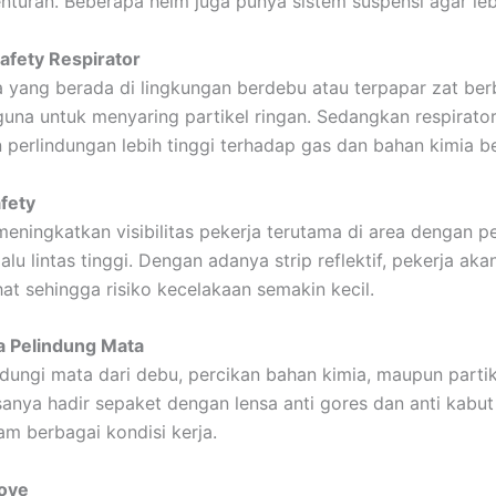
nturan. Beberapa helm juga punya sistem suspensi agar le
afety Respirator
a yang berada di lingkungan berdebu atau terpapar zat ber
una untuk menyaring partikel ringan. Sedangkan respirato
perlindungan lebih tinggi terhadap gas dan bahan kimia b
fety
ningkatkan visibilitas pekerja terutama di area dengan 
alu lintas tinggi. Dengan adanya strip reflektif, pekerja aka
hat sehingga risiko kecelakaan semakin kecil.
a Pelindung Mata
dungi mata dari debu, percikan bahan kimia, maupun partik
asanya hadir sepaket dengan lensa anti gores dan anti kabut
m berbagai kondisi kerja.
love