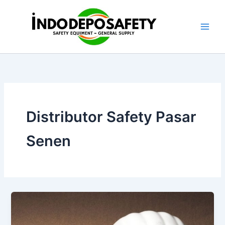
Skip
to
content
Distributor Safety Pasar
Senen