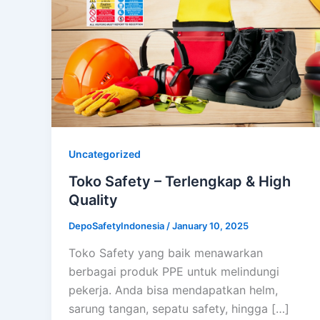
Uncategorized
Toko Safety – Terlengkap & High
Quality
DepoSafetyIndonesia
/
January 10, 2025
Toko Safety yang baik menawarkan
berbagai produk PPE untuk melindungi
pekerja. Anda bisa mendapatkan helm,
sarung tangan, sepatu safety, hingga […]