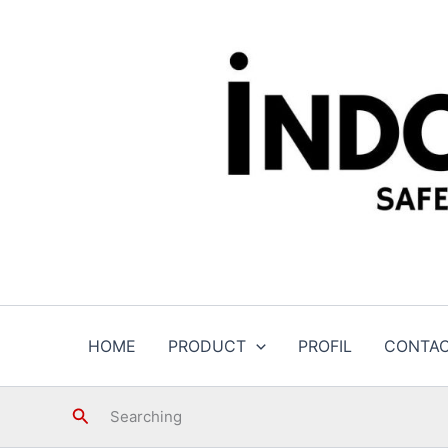
Skip
to
content
HOME
PRODUCT
PROFIL
CONTA
Search
Searching