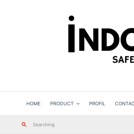
Skip
to
content
HOME
PRODUCT
PROFIL
CONTA
Search
Searching