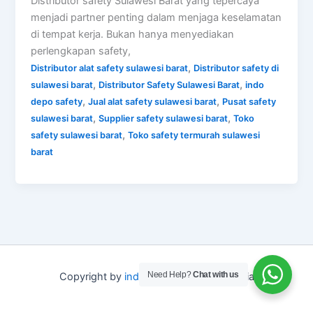
Distributor safety Sulawesi Barat yang tepercaya
menjadi partner penting dalam menjaga keselamatan
di tempat kerja. Bukan hanya menyediakan
perlengkapan safety,
,
Distributor alat safety sulawesi barat
Distributor safety di
,
,
sulawesi barat
Distributor Safety Sulawesi Barat
indo
,
,
depo safety
Jual alat safety sulawesi barat
Pusat safety
,
,
sulawesi barat
Supplier safety sulawesi barat
Toko
,
safety sulawesi barat
Toko safety termurah sulawesi
barat
Need Help?
Chat with us
Copyright by
indo depo safety
Indonesia