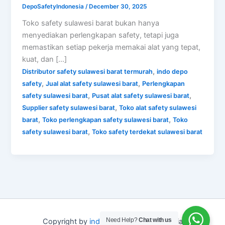
DepoSafetyIndonesia
/
December 30, 2025
Toko safety sulawesi barat bukan hanya
menyediakan perlengkapan safety, tetapi juga
memastikan setiap pekerja memakai alat yang tepat,
kuat, dan […]
,
Distributor safety sulawesi barat termurah
indo depo
,
,
safety
Jual alat safety sulawesi barat
Perlengkapan
,
,
safety sulawesi barat
Pusat alat safety sulawesi barat
,
Supplier safety sulawesi barat
Toko alat safety sulawesi
,
,
barat
Toko perlengkapan safety sulawesi barat
Toko
,
safety sulawesi barat
Toko safety terdekat sulawesi barat
Need Help?
Chat with us
Copyright by
indo depo safety
Indonesia