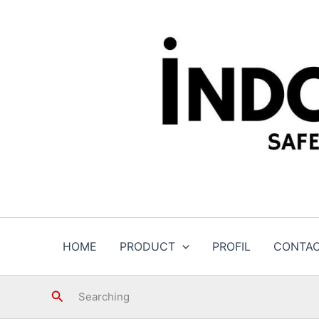
Skip
to
content
HOME
PRODUCT
PROFIL
CONTA
Search
Searching