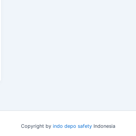
Copyright by
indo depo safety
Indonesia