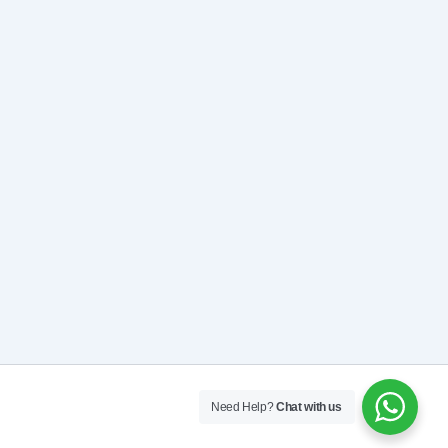
Need Help?
Chat with us